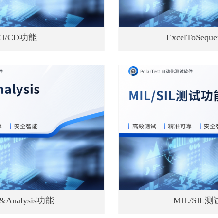
CI/CD功能
ExcelToSeq
e&Analysis功能
MIL/SIL